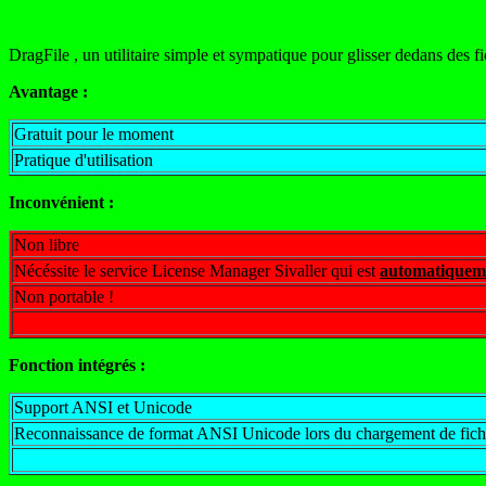
DragFile , un utilitaire simple et sympatique pour glisser dedans des f
Avantage :
Gratuit pour le moment
Pratique d'utilisation
Inconvénient :
Non libre
Nécéssite le service License Manager Sivaller qui est
automatiquem
Non portable !
Fonction intégrés :
Support ANSI et Unicode
Reconnaissance de format ANSI Unicode lors du chargement de fich