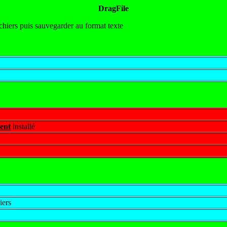
DragFile
ichiers puis sauvegarder au format texte
ent
installé
iers